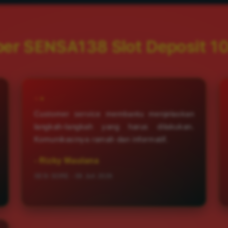
kan dana.
 segera hubungi customer service SENSA138 melalui 
ormasi terbaru mengenai status transaksi Anda.
er SENSA138 Slot Deposit 10.
★★
Customer service membantu menjelaskan
langkah-langkah yang harus dilakukan.
Komunikasinya ramah dan informatif.
- Rizky Maulana
SESI SORE - 08 Juli 2026