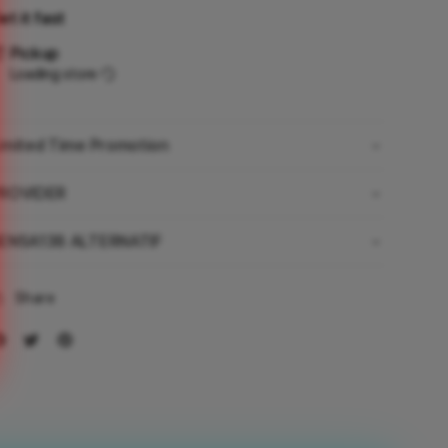
et it fast
Pickup
Loading store
imited Time Promotion
ROVIDER
ENSA138 ALTERNATIF
Share