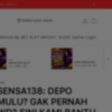
tar Disini !
Select your store
Log in
Cart
ENSA138
IBL BET
SLOT DEPOSIT 10.000
Daftar
Login
NEW
LINK SENSA138
SENSA138 SLOT
From $1285.00 SGD
From $888 USD
EW
SENSA138: DEPO
MULU? GAK PERNAH