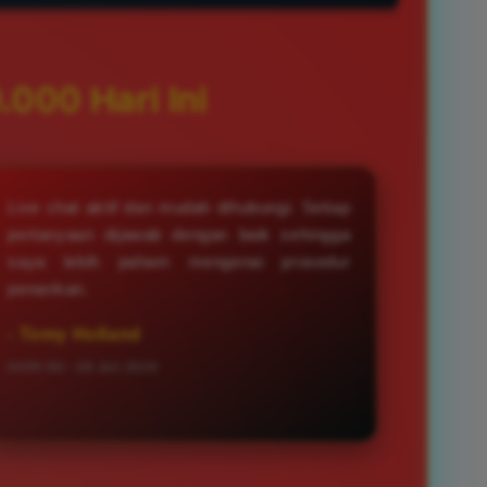
layanan live chat. Tim kami akan membantu
000 Hari Ini
Live chat aktif dan mudah dihubungi. Setiap
pertanyaan dijawab dengan baik sehingga
saya lebih paham mengenai prosedur
penarikan.
- Tomy Holland
HARI INI - 06 Juli 2026