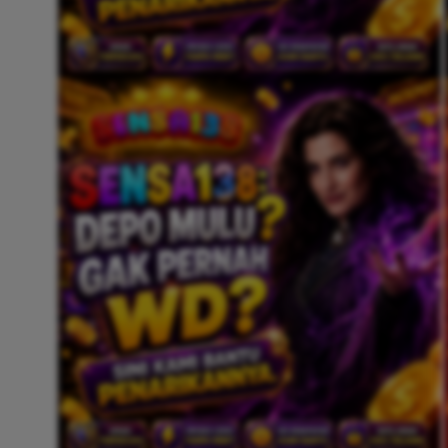
Open
media
4
in
modal