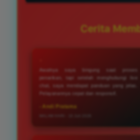
mempercepat proses verifikasi dan penari
Apabila status penarikan masih tertunda,
melakukan pengecekan dan memberikan inf
Cerita Memb
★
Awalnya saya bingung saat proses
penarikan, tapi setelah menghubungi live
chat, saya mendapat panduan yang jelas.
Pelayanannya cepat dan responsif.
- Andi Pratama
MALAM HARI - 10 Juli 2026